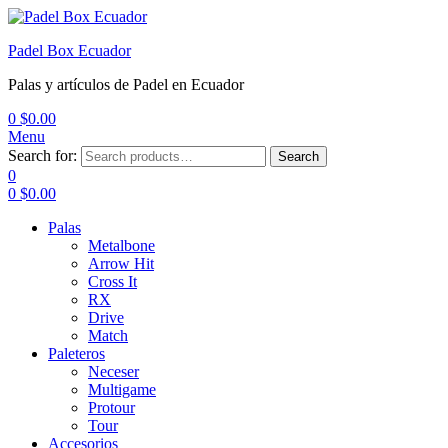
Padel Box Ecuador
Palas y artículos de Padel en Ecuador
0
$
0.00
Menu
Search for:
Search
0
0
$
0.00
Palas
Metalbone
Arrow Hit
Cross It
RX
Drive
Match
Paleteros
Neceser
Multigame
Protour
Tour
Accesorios