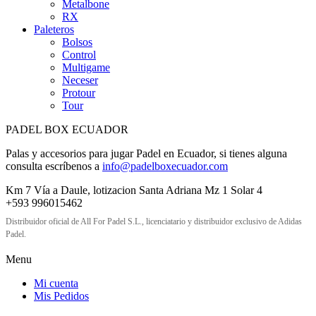
Metalbone
RX
Paleteros
Bolsos
Control
Multigame
Neceser
Protour
Tour
PADEL BOX ECUADOR
Palas y accesorios para jugar Padel en Ecuador, si tienes alguna
consulta escríbenos a
info@padelboxecuador.com
Km 7 Vía a Daule, lotizacion Santa Adriana Mz 1 Solar 4
+593 996015462
Distribuidor oficial de All For Padel S.L., licenciatario y distribuidor exclusivo de Adidas
Padel.
Menu
Mi cuenta
Mis Pedidos