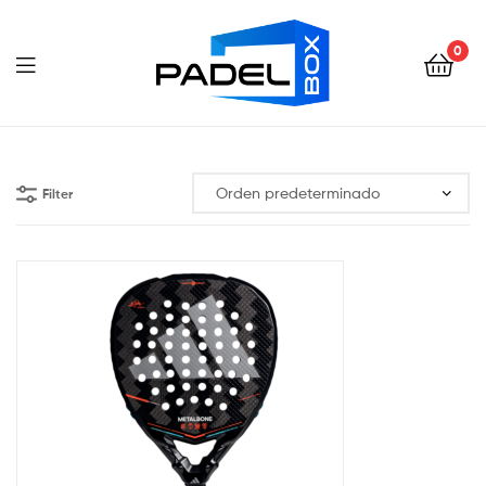
Padel
Box
0
Ecuador
Padel
Box
Filter
Ecuador