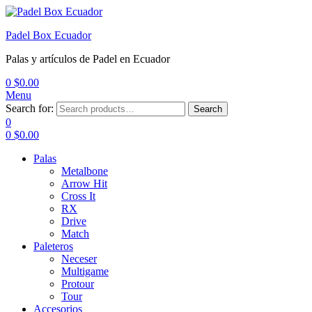
Padel Box Ecuador
Palas y artículos de Padel en Ecuador
0
$
0.00
Menu
Search for:
Search
0
0
$
0.00
Palas
Metalbone
Arrow Hit
Cross It
RX
Drive
Match
Paleteros
Neceser
Multigame
Protour
Tour
Accesorios