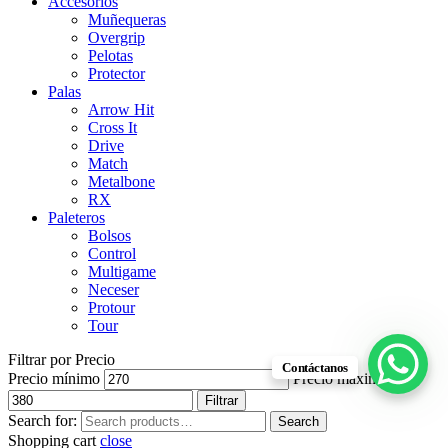
Accesorios
Muñequeras
Overgrip
Pelotas
Protector
Palas
Arrow Hit
Cross It
Drive
Match
Metalbone
RX
Paleteros
Bolsos
Control
Multigame
Neceser
Protour
Tour
Filtrar por Precio
Contáctanos
Precio mínimo
Precio máximo
Filtrar
Search for:
Search
Shopping cart
close