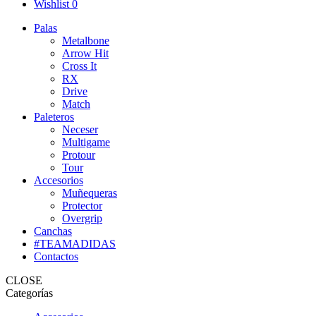
Wishlist
0
Palas
Metalbone
Arrow Hit
Cross It
RX
Drive
Match
Paleteros
Neceser
Multigame
Protour
Tour
Accesorios
Muñequeras
Protector
Overgrip
Canchas
#TEAMADIDAS
Contactos
CLOSE
Categorías