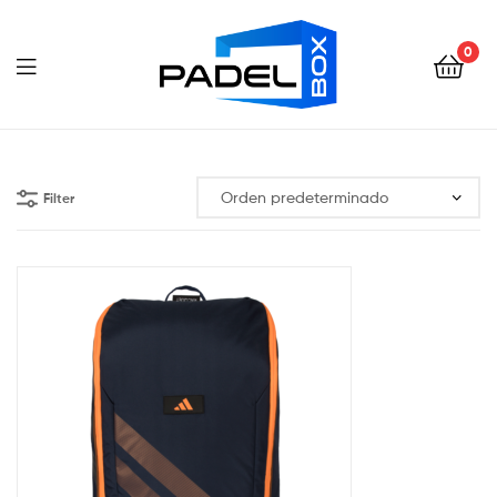
Padel
Box
0
Ecuador
Padel
Box
Filter
Ecuador