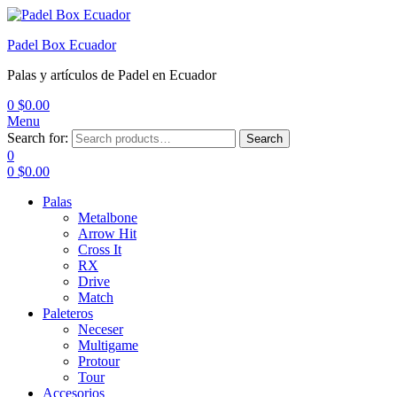
Padel Box Ecuador
Palas y artículos de Padel en Ecuador
0
$
0.00
Menu
Search for:
Search
0
0
$
0.00
Palas
Metalbone
Arrow Hit
Cross It
RX
Drive
Match
Paleteros
Neceser
Multigame
Protour
Tour
Accesorios