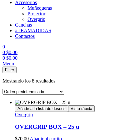
Accesorios
Muñequeras
Protector
Overgrip
Canchas
#TEAMADIDAS
Contactos
0
0
$
0.00
0
$
0.00
Menu
Filter
Mostrando los 8 resultados
Añadir a la lista de deseos
Vista rápida
Overgrip
OVERGRIP BOX – 25 u
$
70.00
Añadir al carrito