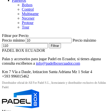
Paleteros
Bolsos
Control
Multigame
Neceser
Protour
Tour
Filtrar por Precio
Precio mínimo
Precio máximo
Filtrar
PADEL BOX ECUADOR
Palas y accesorios para jugar Padel en Ecuador, si tienes alguna
consulta escríbenos a
info@padelboxecuador.com
Km 7 Vía a Daule, lotizacion Santa Adriana Mz 1 Solar 4
+593 996015462
Distribuidor oficial de All For Padel S.L., licenciatario y distribuidor exclusivo de Adidas
Padel.