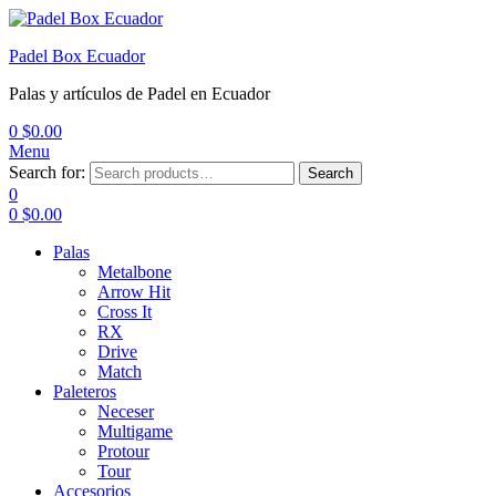
Padel Box Ecuador
Palas y artículos de Padel en Ecuador
0
$
0.00
Menu
Search for:
Search
0
0
$
0.00
Palas
Metalbone
Arrow Hit
Cross It
RX
Drive
Match
Paleteros
Neceser
Multigame
Protour
Tour
Accesorios