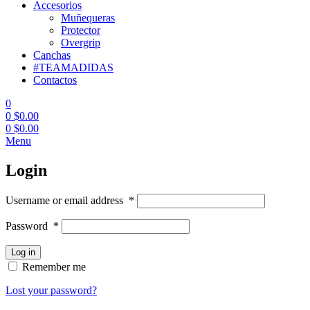
Accesorios
Muñequeras
Protector
Overgrip
Canchas
#TEAMADIDAS
Contactos
0
0
$
0.00
0
$
0.00
Menu
Login
Username or email address
*
Password
*
Log in
Remember me
Lost your password?