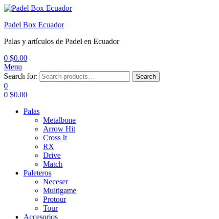
Padel Box Ecuador
Palas y artículos de Padel en Ecuador
0
$
0.00
Menu
Search for:
Search
0
0
$
0.00
Palas
Metalbone
Arrow Hit
Cross It
RX
Drive
Match
Paleteros
Neceser
Multigame
Protour
Tour
Accesorios