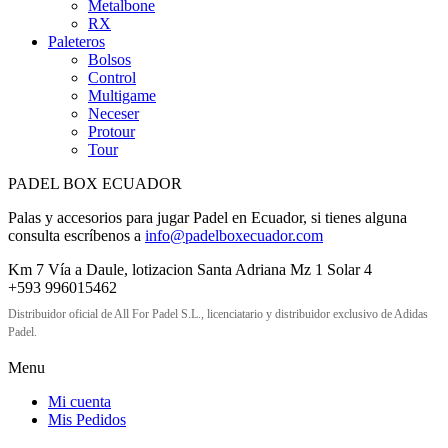
Metalbone
RX
Paleteros
Bolsos
Control
Multigame
Neceser
Protour
Tour
PADEL BOX ECUADOR
Palas y accesorios para jugar Padel en Ecuador, si tienes alguna
consulta escríbenos a
info@padelboxecuador.com
Km 7 Vía a Daule, lotizacion Santa Adriana Mz 1 Solar 4
+593 996015462
Distribuidor oficial de All For Padel S.L., licenciatario y distribuidor exclusivo de Adidas
Padel.
Menu
Mi cuenta
Mis Pedidos