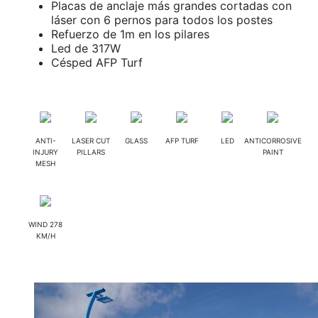
Placas de anclaje más grandes cortadas con
láser con 6 pernos para todos los postes
Refuerzo de 1m en los pilares
Led de 317W
Césped AFP Turf
ANTI-
LASER CUT
GLASS
AFP TURF
LED
ANTICORROSIVE
INJURY
PILLARS
PAINT
MESH
WIND 278
KM/H