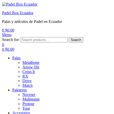
Padel Box Ecuador
Palas y artículos de Padel en Ecuador
0
$
0.00
Menu
Search for:
Search
0
0
$
0.00
Palas
Metalbone
Arrow Hit
Cross It
RX
Drive
Match
Paleteros
Neceser
Multigame
Protour
Tour
Accesorios