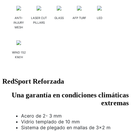
ANTI-
LASER CUT
GLASS
AFP TURF
LED
INJURY
PILLARS
MESH
WIND 152
KM/H
RedSport Reforzada
Una garantía en condiciones climáticas
extremas
Acero de 2- 3 mm
Vidrio templado de 10 mm
Sistema de plegado en mallas de 3×2 m