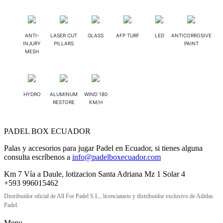
ANTI-
LASER CUT
GLASS
AFP TURF
LED
ANTICORROSIVE
INJURY
PILLARS
PAINT
MESH
HYDRO
ALUMINUM
WIND 180
RESTORE
KM/H
PADEL BOX ECUADOR
Palas y accesorios para jugar Padel en Ecuador, si tienes alguna
consulta escríbenos a
info@padelboxecuador.com
Km 7 Vía a Daule, lotizacion Santa Adriana Mz 1 Solar 4
+593 996015462
Distribuidor oficial de All For Padel S.L., licenciatario y distribuidor exclusivo de Adidas
Padel.
Menu