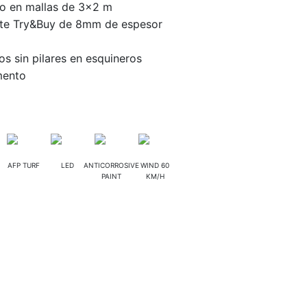
o en mallas de 3×2 m
rte Try&Buy de 8mm de espesor
s sin pilares en esquineros
mento
AFP TURF
LED
ANTICORROSIVE
WIND 60
PAINT
KM/H