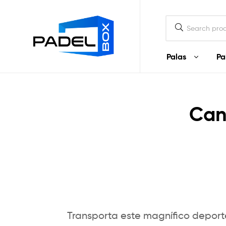
Padel
Box
Ecuador
Palas
Pa
Padel
Box
Can
Ecuador
Palas
y
artículos
de
Padel
en
Ecuador
Transporta este magnífico deport