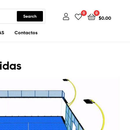
0
0
Search
$
0.00
AS
Contactos
idas