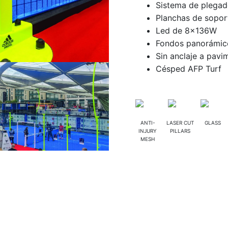
Sistema de plegad
Planchas de sopo
Led de 8x136W
Fondos panorámico
Sin anclaje a pavi
Césped AFP Turf
ANTI-
LASER CUT
GLASS
INJURY
PILLARS
MESH