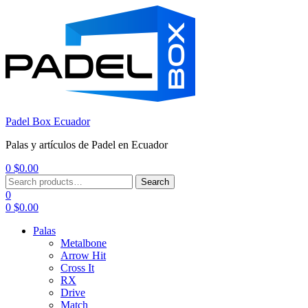
Padel Box Ecuador
Palas y artículos de Padel en Ecuador
0
$
0.00
Search
0
0
$
0.00
Palas
Metalbone
Arrow Hit
Cross It
RX
Drive
Match