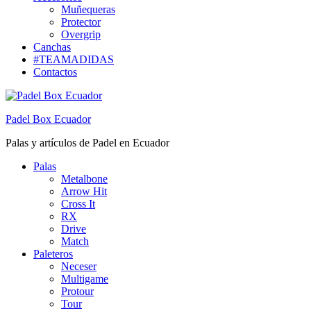
Muñequeras
Protector
Overgrip
Canchas
#TEAMADIDAS
Contactos
Padel Box Ecuador
Palas y artículos de Padel en Ecuador
Palas
Metalbone
Arrow Hit
Cross It
RX
Drive
Match
Paleteros
Neceser
Multigame
Protour
Tour