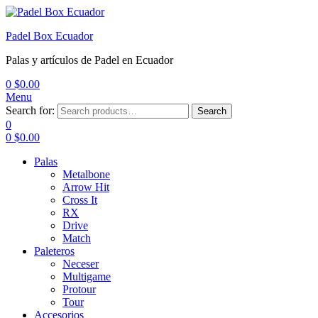
Padel Box Ecuador
Palas y artículos de Padel en Ecuador
0
$
0.00
Menu
Search for:
Search
0
0
$
0.00
Palas
Metalbone
Arrow Hit
Cross It
RX
Drive
Match
Paleteros
Neceser
Multigame
Protour
Tour
Accesorios