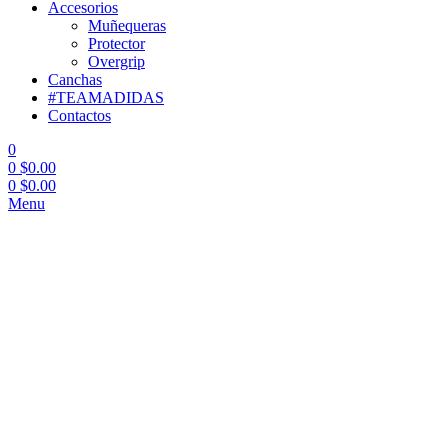
Accesorios
Muñequeras
Protector
Overgrip
Canchas
#TEAMADIDAS
Contactos
0
0
$
0.00
0
$
0.00
Menu