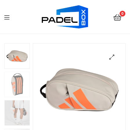
Padel
Box
0
Ecuador
Padel
Box
Ecuador
🔍