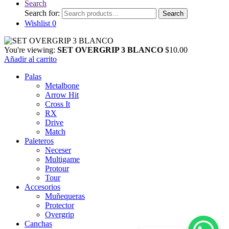
Search
Search for:
Search
Wishlist
0
You're viewing:
SET OVERGRIP 3 BLANCO
$
10.00
Añadir al carrito
Palas
Metalbone
Arrow Hit
Cross It
RX
Drive
Match
Paleteros
Neceser
Multigame
Protour
Tour
Accesorios
Muñequeras
Protector
Overgrip
Canchas