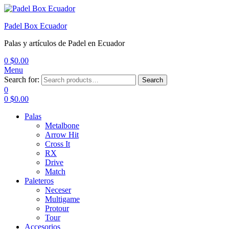
Padel Box Ecuador
Palas y artículos de Padel en Ecuador
0
$
0.00
Menu
Search for:
Search
0
0
$
0.00
Palas
Metalbone
Arrow Hit
Cross It
RX
Drive
Match
Paleteros
Neceser
Multigame
Protour
Tour
Accesorios