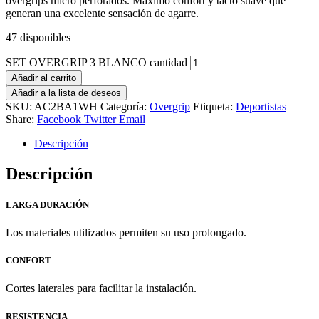
overgrips micro perforados. Máximo confort y tacto suave que
generan una excelente sensación de agarre.
47 disponibles
SET OVERGRIP 3 BLANCO cantidad
Añadir al carrito
Añadir a la lista de deseos
SKU:
AC2BA1WH
Categoría:
Overgrip
Etiqueta:
Deportistas
Share:
Facebook
Twitter
Email
Descripción
Descripción
LARGA DURACIÓN
Los materiales utilizados permiten su uso prolongado.
CONFORT
Cortes laterales para facilitar la instalación.
RESISTENCIA