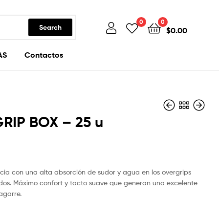
0
0
Search
$
0.00
AS
Contactos
RIP BOX – 25 u
$
$
10.00
110.00
ia con una alta absorción de sudor y agua en los overgrips
dos. Máximo confort y tacto suave que generan una excelente
agarre.