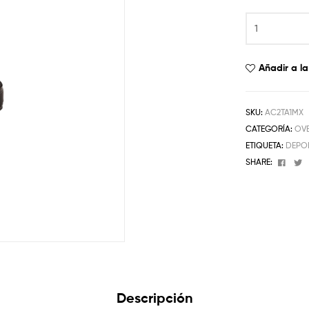
Añadir a la
SKU:
AC2TA1MX
CATEGORÍA:
OV
ETIQUETA:
DEPO
Face
T
SHARE:
Descripción