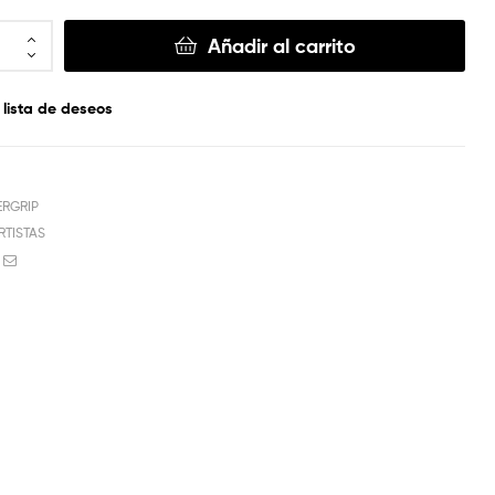
Añadir al carrito
 lista de deseos
ERGRIP
RTISTAS
book
witter
Email