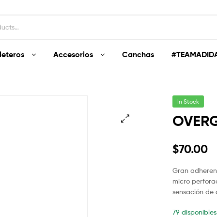
leteros
Accesorios
Canchas
#TEAMADID
In Stock
OVERG
🔍
$
70.00
Gran adherenc
micro perfora
sensación de 
79 disponibles