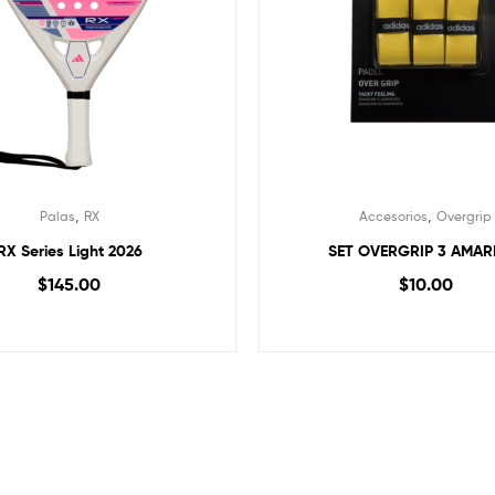
,
,
Palas
RX
Accesorios
Overgrip
RX Series Light 2026
SET OVERGRIP 3 AMAR
$
145.00
$
10.00