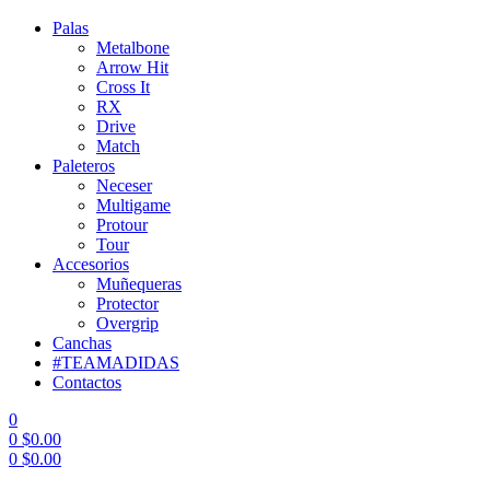
Palas
Metalbone
Arrow Hit
Cross It
RX
Drive
Match
Paleteros
Neceser
Multigame
Protour
Tour
Accesorios
Muñequeras
Protector
Overgrip
Canchas
#TEAMADIDAS
Contactos
0
0
$
0.00
0
$
0.00
Menu