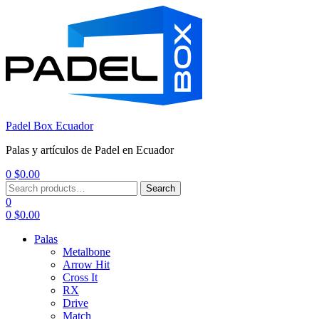
Padel Box Ecuador
Palas y artículos de Padel en Ecuador
0
$
0.00
Menu
Search
Search
for:
0
0
$
0.00
Palas
Metalbone
Arrow Hit
Cross It
RX
Drive
Match