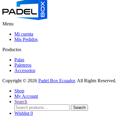
Menu
Mi cuenta
Mis Pedidos
Productos
Palas
Paleteros
Accesorios
Copyright © 2026
Padel Box Ecuador
. All Rights Reserved.
Shop
My Account
Search
Search
Search
for:
Wishlist
0