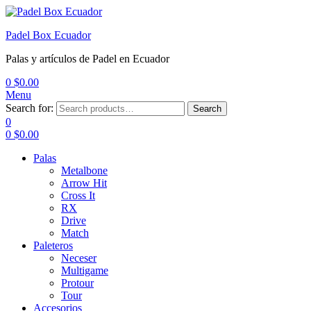
Padel Box Ecuador
Palas y artículos de Padel en Ecuador
0
$
0.00
Menu
Search for:
Search
0
0
$
0.00
Palas
Metalbone
Arrow Hit
Cross It
RX
Drive
Match
Paleteros
Neceser
Multigame
Protour
Tour
Accesorios