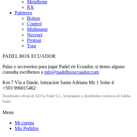
Metalbone
RX
Paleteros
Bolsos
Control
Multigame
Neceser
Protour
Tour
PADEL BOX ECUADOR
Palas y accesorios para jugar Padel en Ecuador, si tienes alguna
consulta escríbenos a
info@padelboxecuador.com
Km 7 Vía a Daule, lotizacion Santa Adriana Mz 1 Solar 4
+593 996015462
Distribuidor oficial de All For Padel S.L., licenciatario y distribuidor exclusivo de Adidas
Padel.
Menu
Mi cuenta
Mis Pedidos