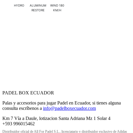
HYDRO
ALUMINUM
WIND 180
RESTORE
KM/H
PADEL BOX ECUADOR
Palas y accesorios para jugar Padel en Ecuador, si tienes alguna
consulta escríbenos a
info@padelboxecuador.com
Km 7 Vía a Daule, lotizacion Santa Adriana Mz 1 Solar 4
+593 996015462
Distribuidor oficial de All For Padel S.L., licenciatario y distribuidor exclusivo de Adidas