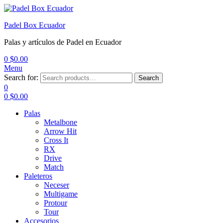
Padel Box Ecuador
Palas y artículos de Padel en Ecuador
0
$
0.00
Menu
Search for:
Search
0
0
$
0.00
Palas
Metalbone
Arrow Hit
Cross It
RX
Drive
Match
Paleteros
Neceser
Multigame
Protour
Tour
Accesorios