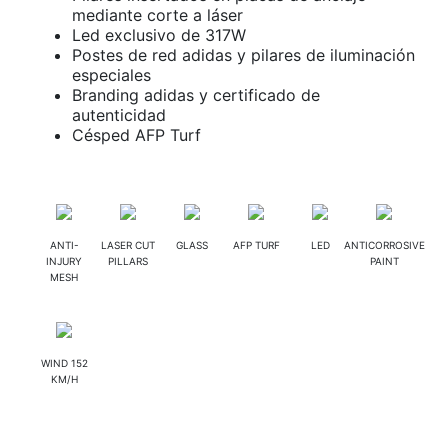
mediante corte a láser
Led exclusivo de 317W
Postes de red adidas y pilares de iluminación
especiales
Branding adidas y certificado de
autenticidad
Césped AFP Turf
ANTI-
LASER CUT
GLASS
AFP TURF
LED
ANTICORROSIVE
INJURY
PILLARS
PAINT
MESH
WIND 152
KM/H