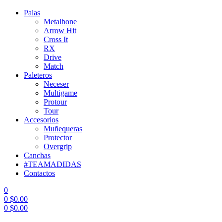
Palas
Metalbone
Arrow Hit
Cross It
RX
Drive
Match
Paleteros
Neceser
Multigame
Protour
Tour
Accesorios
Muñequeras
Protector
Overgrip
Canchas
#TEAMADIDAS
Contactos
0
0
$
0.00
0
$
0.00
Menu