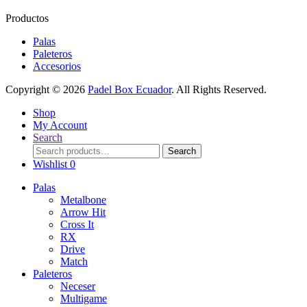
Productos
Palas
Paleteros
Accesorios
Copyright © 2026
Padel Box Ecuador
. All Rights Reserved.
Shop
My Account
Search
Search
Search
for:
Wishlist
0
Palas
Metalbone
Arrow Hit
Cross It
RX
Drive
Match
Paleteros
Neceser
Multigame