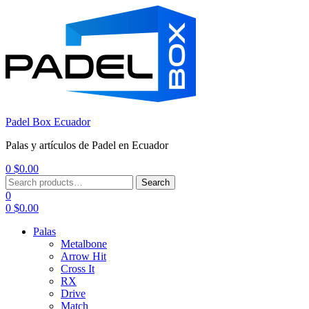
Padel Box Ecuador
Palas y artículos de Padel en Ecuador
0
$
0.00
Menu
Search
Search
for:
0
0
$
0.00
Palas
Metalbone
Arrow Hit
Cross It
RX
Drive
Match