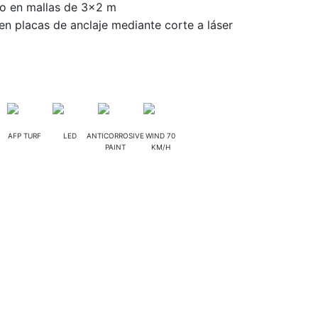
o en mallas de 3×2 m
 en placas de anclaje mediante corte a láser
AFP TURF
LED
ANTICORROSIVE
WIND 70
PAINT
KM/H