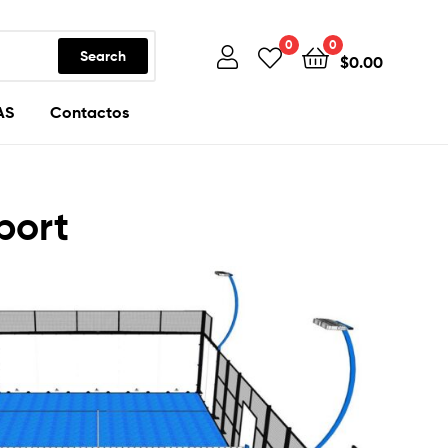
0
0
Search
$
0.00
AS
Contactos
port