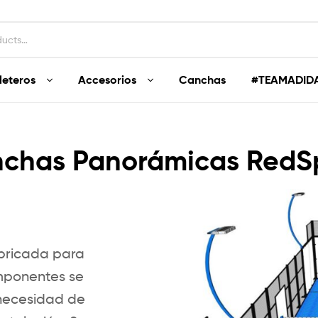
leteros
Accesorios
Canchas
#TEAMADID
chas Panorámicas RedS
abricada para
omponentes se
 necesidad de