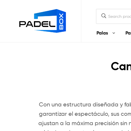
Padel
Box
Ecuador
Palas
Pa
Padel
Box
Can
Ecuador
Palas
y
artículos
de
Padel
en
Con una estructura diseñada y f
Ecuador
garantizar el espectáculo, sus c
ajustan a la máxima precisión sin